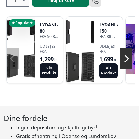
Tilføj til kurv
Populært
LYDANLÆG
LYDANLÆG
80
150
FRA 50-80
FRA 80-
DELTAGERE
150
UDLEJES
DELTAGERE
UDLEJES
FRA
FRA
1,299
1,699
kr.
kr.
Vis
Vis
Produkt
Produkt
Dine fordele
1
Ingen depositum og skjulte gebyr
Gratis afhentning i Odense og Lunderskov