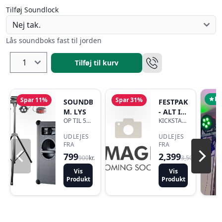
Tilføj Soundlock
Lås soundboks fast til jorden
Tilføj til kurv
Po
Spar 11%
Spar 31%
SOUNDBOKS
FESTPAKKEN
M. LYS
- ALT I
OP TIL 50
KICKSTART
EN
MENNESKER
DIN FEST
UDLEJES
UDLEJES
FRA
FRA
799
2,399
900
kr.
3,500
kr.
Vis
Vis
Produkt
Produkt