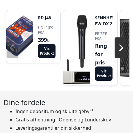
RD J48
SENNHEISER
EW-DX 2
UDLEJES
FRA
PRISER
FRA
399
kr.
Ring
Vis
for
Produkt
pris
Vis
Produkt
Dine fordele
1
Ingen depositum og skjulte gebyr
Gratis afhentning i Odense og Lunderskov
Leveringsgaranti er din sikkerhed